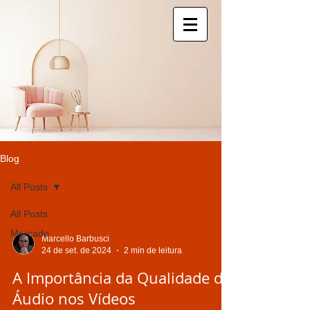
Blog
All Posts
All Posts
Mercado
Marcello Barbusci
24 de set. de 2024
2 min de leitura
A Importância da Qualidade de
Áudio nos Vídeos