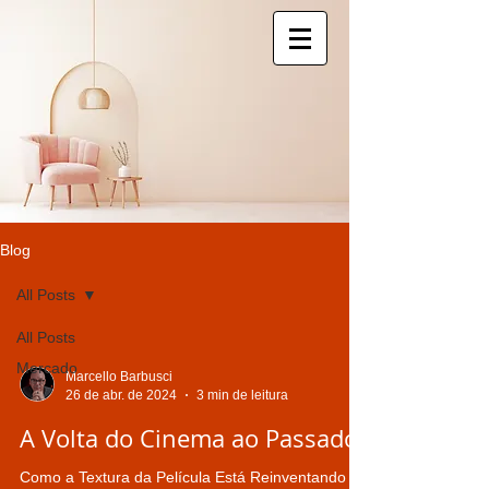
Blog
All Posts
All Posts
Mercado
Marcello Barbusci
26 de abr. de 2024
3 min de leitura
A Volta do Cinema ao Passado
Como a Textura da Película Está Reinventando a