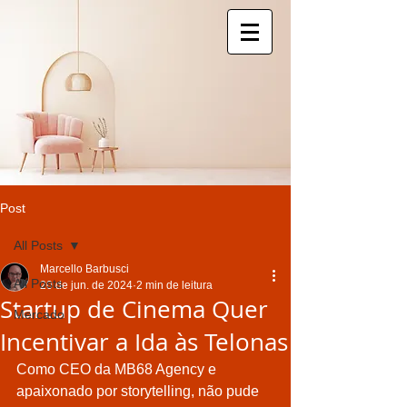
Post
All Posts
Marcello Barbusci
All Posts
20 de jun. de 2024
2 min de leitura
Startup de Cinema Quer
Mercado
Incentivar a Ida às Telonas
Como CEO da MB68 Agency e 
apaixonado por storytelling, não pude 