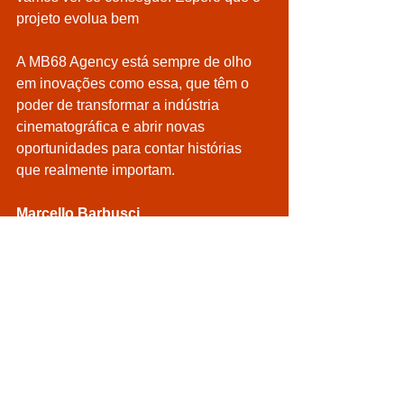
projeto evolua bem
A MB68 Agency está sempre de olho 
em inovações como essa, que têm o 
poder de transformar a indústria 
cinematográfica e abrir novas 
oportunidades para contar histórias 
que realmente importam.
Marcello Barbusci
CEO da MB68 Agency
Transparência na Bilheteria
Inovação no Cinema
Campanhas Personalizadas
Cineastas Independentes
Pagamento Antecipado
MB68 Agency
Storytelling no Cinema
Gathr Startup
Dados em Tempo Real
Produção de Filmes
Cinema Independente
Indústria Cinematográfica
Estratégia de Marketing
Sucesso de Bilheteria